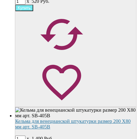
x
520
Руб.
Кельма для венецианской штукатурки размер 200 X80
мм арт. SB-405B
x
1 400
Руб.