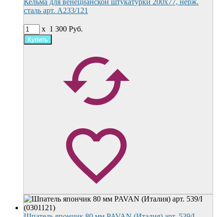
Кельма для венецианской штукатурки 200х77, нерж.
сталь арт. A233/121
x
1 300
Руб.
Шпатель япончик 80 мм PAVAN (Италия) арт. 539/I