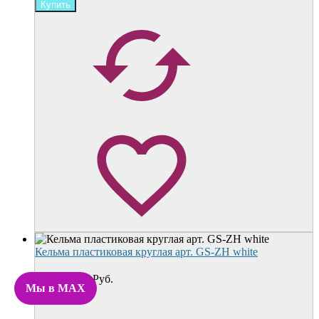
Кельма пластиковая круглая арт. GS-ZH white
x
800
Руб.
Мы в MAX