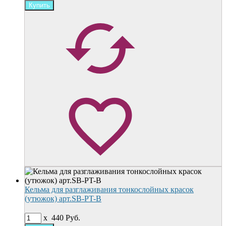
Кельма для разглаживания тонкослойных красок
(утюжок) арт.SB-PT-В
x
440
Руб.