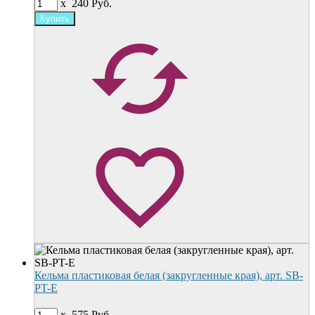
x
240
Руб.
Кельма пластиковая белая (закругленные края), арт. SB-
PT-Е
x
575
Руб.