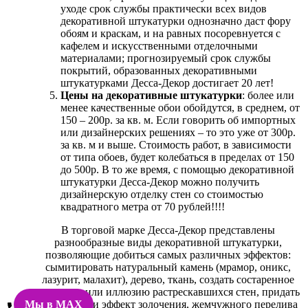
уходе срок службы практически всех видов
декоративной штукатурки однозначно даст фору
обоям и краскам, и на равных посоревнуется с
кафелем и искусственными отделочными
материалами; прогнозируемый срок службы
покрытий, образованных декоративными
штукатурками Десса-Декор достигает 20 лет!
Цены на декоративные штукатурки
: более или
менее качественные обои обойдутся, в среднем, от
150 – 200р. за кв. м. Если говорить об импортных
или дизайнерских решениях – то это уже от 300р.
за кв. м и выше. Стоимость работ, в зависимости
от типа обоев, будет колебаться в пределах от 150
до 500р. В то же время, с помощью декоративной
штукатурки Десса-Декор можно получить
дизайнерскую отделку стен со стоимостью
квадратного метра от 70 рублей!!!!
В торговой марке Десса-Декор представлены
разнообразные виды декоративной штукатурки,
позволяющие добиться самых различных эффектов:
сымитировать натуральный камень (мрамор, оникс,
лазурит, малахит), дерево, ткань, создать состаренное
покрытие или иллюзию растрескавшихся стен, придать
поверхности эффект золочения, жемчужного перелива
Мы в MAX