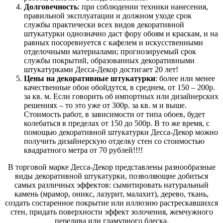
Долговечность
: при соблюдении техники нанесения,
правильной эксплуатации и должном уходе срок
службы практически всех видов декоративной
штукатурки однозначно даст фору обоям и краскам, и на
равных посоревнуется с кафелем и искусственными
отделочными материалами; прогнозируемый срок
службы покрытий, образованных декоративными
штукатурками Десса-Декор достигает 20 лет!
Цены на декоративные штукатурки
: более или менее
качественные обои обойдутся, в среднем, от 150 – 200р.
за кв. м. Если говорить об импортных или дизайнерских
решениях – то это уже от 300р. за кв. м и выше.
Стоимость работ, в зависимости от типа обоев, будет
колебаться в пределах от 150 до 500р. В то же время, с
помощью декоративной штукатурки Десса-Декор можно
получить дизайнерскую отделку стен со стоимостью
квадратного метра от 70 рублей!!!!
В торговой марке Десса-Декор представлены разнообразные
виды декоративной штукатурки, позволяющие добиться
самых различных эффектов: сымитировать натуральный
камень (мрамор, оникс, лазурит, малахит), дерево, ткань,
создать состаренное покрытие или иллюзию растрескавшихся
стен, придать поверхности эффект золочения, жемчужного
перелива или гламурного блеска.